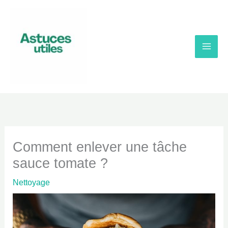
Aller
au
contenu
Mai
Men
Comment enlever une tâche
sauce tomate ?
Nettoyage