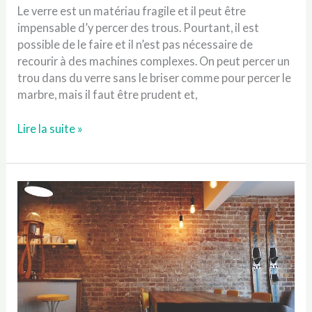
Le verre est un matériau fragile et il peut être
impensable d’y percer des trous. Pourtant, il est
possible de le faire et il n’est pas nécessaire de
recourir à des machines complexes. On peut percer un
trou dans du verre sans le briser comme pour percer le
marbre, mais il faut être prudent et,
Comment
Lire la suite »
faire
un
trou
dans
du
verre
sans
le
casser
?