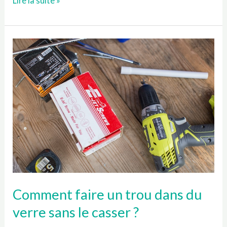
Lire la suite »
percer
correctement
un
mur
?
Comment faire un trou dans du
verre sans le casser ?