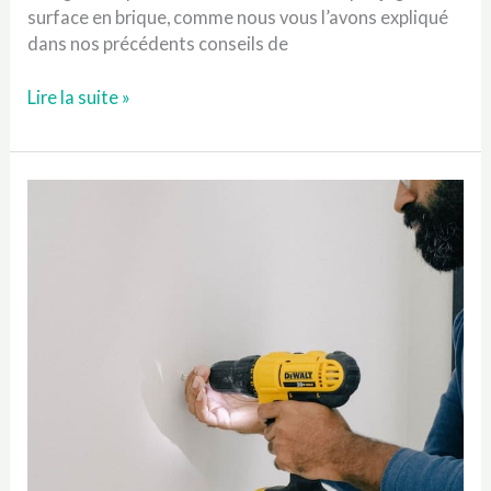
surface en brique, comme nous vous l’avons expliqué
dans nos précédents conseils de
Comment
Lire la suite »
percer
le
marbre
?