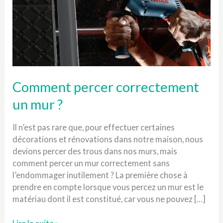
Comment percer correctement
un mur ?
Il n’est pas rare que, pour effectuer certaines
décorations et rénovations dans notre maison, nous
devions percer des trous dans nos murs, mais
comment percer un mur correctement sans
l’endommager inutilement ? La première chose à
prendre en compte lorsque vous percez un mur est le
matériau dont il est constitué, car vous ne pouvez […]
Comment