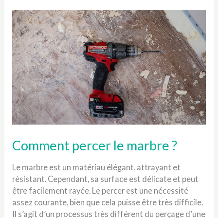
mur
de
briques
?
Comment percer le marbre ?
Le marbre est un matériau élégant, attrayant et
résistant. Cependant, sa surface est délicate et peut
être facilement rayée. Le percer est une nécessité
assez courante, bien que cela puisse être très difficile.
Il s’agit d’un processus très différent du perçage d’une